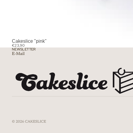
Cakeslice "pink"
€23,90
NEWSLETTER
E-Mail
© 2026
CAKESLICE