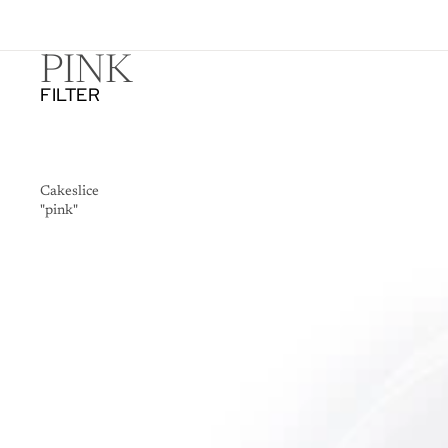
PINK
FILTER
Cakeslice
"pink"