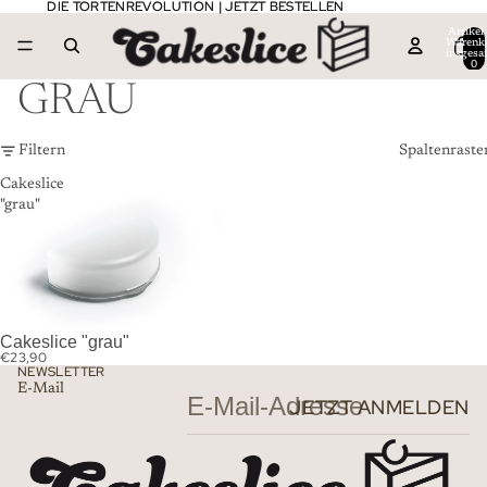
DIE TORTENREVOLUTION | JETZT BESTELLEN
DIE TORTENREVOLUTION | JETZT BESTELLEN
Artikel
Warenk
insgesa
0
GRAU
Filtern
Spaltenraste
Cakeslice
"grau"
Cakeslice "grau"
€23,90
NEWSLETTER
E-Mail
JETZT ANMELDEN
Datenschutzerklärung
Widerrufsrecht