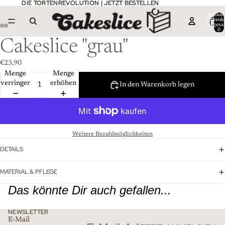
DIE TORTENREVOLUTION | JETZT BESTELLEN
DIE TORTENREVOLUTION | JETZT BESTELLEN
Artikel
Warenk
insgesa
0
Cakeslice "grau"
€23,90
Menge
Menge
verringern
erhöhen
In den Warenkorb legen
Weitere Bezahlmöglichkeiten
DETAILS
MATERIAL & PFLEGE
Das könnte Dir auch gefallen...
NEWSLETTER
E-Mail